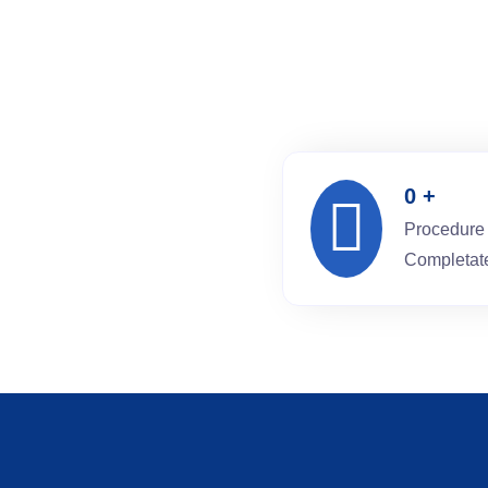
0
+
Procedure D
Completate