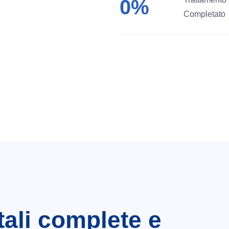
0
%
Completato
esperienza nei
servizi medici
tali complete e