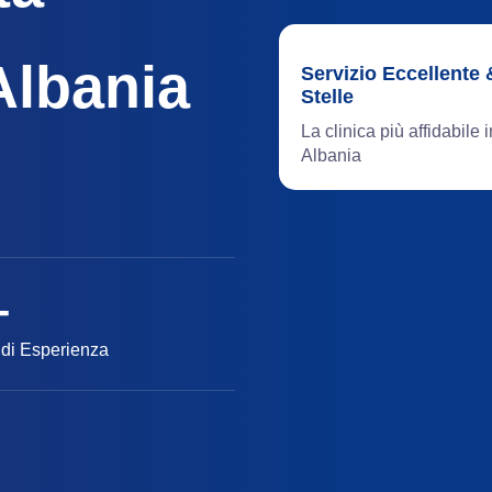
Albania
Servizio Eccellente & 5
Stelle
La clinica più affidabile in
Albania
+
 di Esperienza