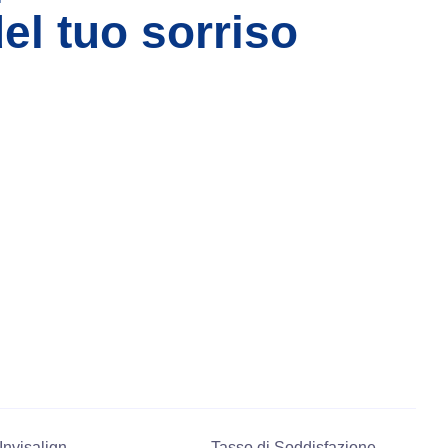
el tuo sorriso
Invisalign
Tasso di Soddisfazione